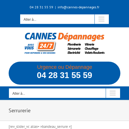
Skip
04 28 31 55 59
|
info@cannes-depannages.fr
to
content
Aller à...
Urgence ou Dépannage
04 28 31 55 59
Aller à...
Serrurerie
[rev_slider_vc alias= »bandeau_serrure »]