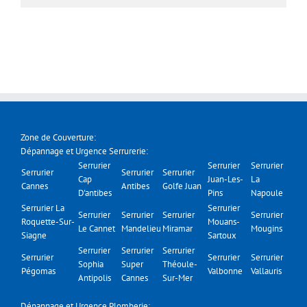
Zone de Couverture:
Dépannage et Urgence Serrurerie:
Serrurier
Serrurier
Serrurier
Serrurier
Serrurier
Serrurier
Cap
Juan-Les-
La
Cannes
Antibes
Golfe Juan
D'antibes
Pins
Napoule
Serrurier La
Serrurier
Serrurier
Serrurier
Serrurier
Serrurier
Roquette-Sur-
Mouans-
Le Cannet
Mandelieu
Miramar
Mougins
Siagne
Sartoux
Serrurier
Serrurier
Serrurier
Serrurier
Serrurier
Serrurier
Sophia
Super
Théoule-
Pégomas
Valbonne
Vallauris
Antipolis
Cannes
Sur-Mer
Dépannage et Urgence Plomberie: